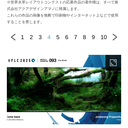
※世界水草レイアウトコンテストの応募作品の著作権は、すべて株
式会社アクアデザインアマノに帰属します。
これらの作品の画像を無断で印刷物やインターネット上などで使用
することを禁じます。
1
2
3
4
5
6
7
8
9
10