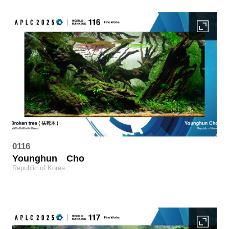
0116
Younghun
Cho
Republic of Korea