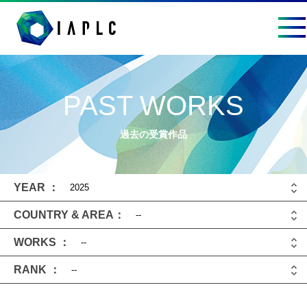
PAST WORKS
過去の受賞作品
YEAR ：
COUNTRY & AREA：
WORKS ：
RANK ：