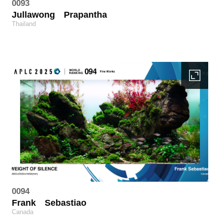
0093
Jullawong
Prapantha
Thailand
0094
Frank
Sebastiao
Canada